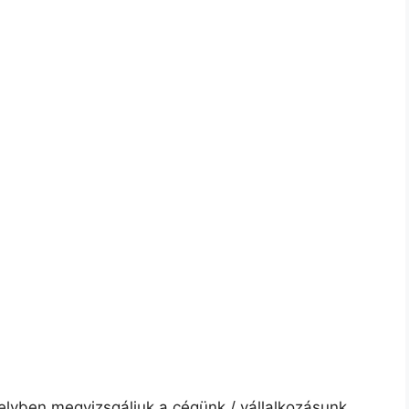
elyben megvizsgáljuk a cégünk / vállalkozásunk