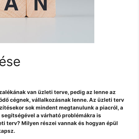
tése
lékának van üzleti terve, pedig az lenne az
dő cégnek, vállalkozásnak lenne. Az üzleti terv
ítésekor sok mindent megtanulunk a piacról, a
 a segítségével a várható problémákra is
eti terv? Milyen részei vannak és hogyan épül
kapsz.