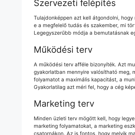
Szervezeti felépítés
Tulajdonképpen azt kell átgondolni, hogy
e a megfelelő tudás és szakember, mi tör
Legegyszerűbb módja a bemutatásnak eg
Működési terv
A működési terv afféle bizonyíték. Azt mu
gyakorlatban mennyire valósítható meg, 
folyamatot a maximális kapacitást, a mu
Gyakorlatilag azt méri fel, hogy a cég ké
Marketing terv
Minden üzleti terv mögött kell, hogy legy
marketing folyamatokat, a marketing eszk
csatornákon. Az is fontos, hogy melyik m