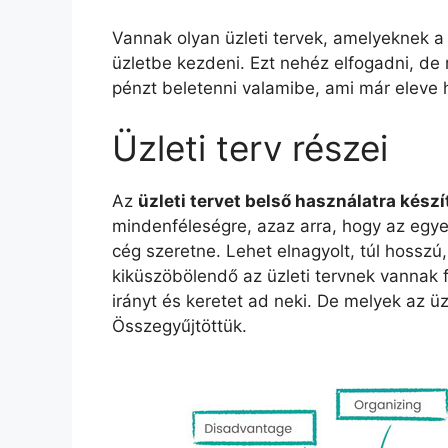
Vannak olyan üzleti tervek, amelyeknek a
üzletbe kezdeni. Ezt nehéz elfogadni, de 
pénzt beletenni valamibe, ami már eleve ha
Üzleti terv részei
Az
üzleti tervet belső használatra készí
mindenféleségre, azaz arra, hogy az eg
cég szeretne. Lehet elnagyolt, túl hosszú, 
kiküszöbölendő az üzleti tervnek vannak fo
irányt és keretet ad neki. De melyek az üz
Összegyűjtöttük.