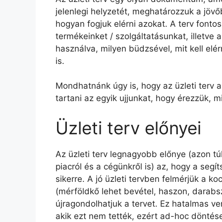
jelenlegi helyzetét, meghatározzuk a jövő
hogyan fogjuk elérni azokat. A terv fontos
termékeinket / szolgáltatásunkat, illetve 
használva, milyen büdzsével, mit kell elér
is.
Mondhatnánk úgy is, hogy az üzleti terv a
tartani az egyik ujjunkat, hogy érezzük,
Üzleti terv előnyei
Az üzleti terv legnagyobb előnye (azon t
piacról és a cégünkről is) az, hogy a seg
sikerre. A jó üzleti tervben felmérjük a k
(mérföldkő lehet bevétel, haszon, darabs
újragondolhatjuk a tervet. Ez hatalmas v
akik ezt nem tették, ezért ad-hoc döntés