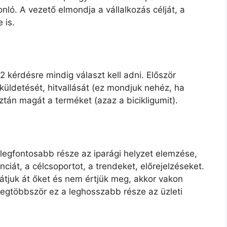
nló. A vezető elmondja a vállalkozás célját, a
 is.
2 kérdésre mindig választ kell adni. Először
üldetését, hitvallását (ez mondjuk nehéz, ha
ztán magát a terméket (azaz a bicikligumit).
 legfontosabb része az iparági helyzet elemzése,
iát, a célcsoportot, a trendeket, előrejelzéseket.
tjuk át őket és nem értjük meg, akkor vakon
 legtöbbször ez a leghosszabb része az üzleti