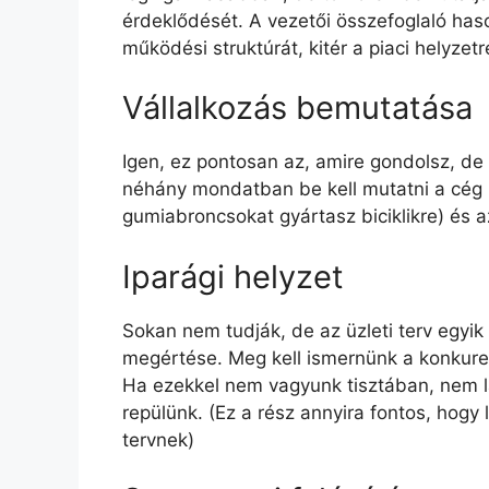
érdeklődését. A vezetői összefoglaló haso
működési struktúrát, kitér a piaci helyzetre
Vállalkozás bemutatása
Igen, ez pontosan az, amire gondolsz, de 
néhány mondatban be kell mutatni a cég k
gumiabroncsokat gyártasz biciklikre) és a
Iparági helyzet
Sokan nem tudják, de az üzleti terv egyik
megértése. Meg kell ismernünk a konkurenc
Ha ezekkel nem vagyunk tisztában, nem lá
repülünk. (Ez a rész annyira fontos, hogy
tervnek)