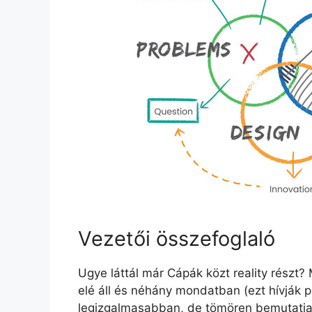
Vezetői összefoglaló
Ugye láttál már Cápák közt reality részt?
elé áll és néhány mondatban (ezt hívják p
legizgalmasabban, de tömören bemutatja a