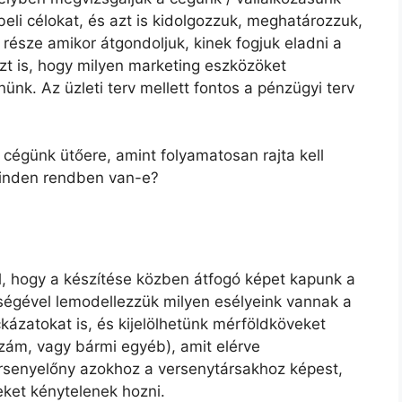
beli célokat, és azt is kidolgozzuk, meghatározzuk,
 része amikor átgondoljuk, kinek fogjuk eladni a
azt is, hogy milyen marketing eszközöket
nünk. Az üzleti terv mellett fontos a pénzügyi terv
 cégünk ütőere, amint folyamatosan rajta kell
 minden rendben van-e?
úl, hogy a készítése közben átfogó képet kapunk a
ítségével lemodellezzük milyen esélyeink vannak a
ockázatokat is, és kijelölhetünk mérföldköveket
zám, vagy bármi egyéb), amit elérve
ersenyelőny azokhoz a versenytársakhoz képest,
eket kénytelenek hozni.