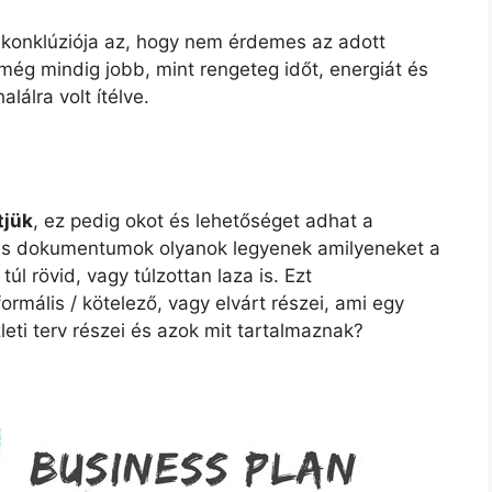
 konklúziója az, hogy nem érdemes az adott
még mindig jobb, mint rengeteg időt, energiát és
lálra volt ítélve.
tjük
, ez pedig okot és lehetőséget adhat a
yes dokumentumok olyanok legyenek amilyeneket a
túl rövid, vagy túlzottan laza is. Ezt
rmális / kötelező, vagy elvárt részei, ami egy
leti terv részei és azok mit tartalmaznak?