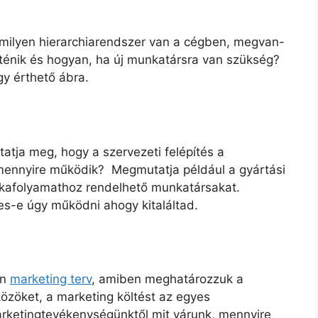
 milyen hierarchiarendszer van a cégben, megvan-
ténik és hogyan, ha új munkatársra van szükség?
y érthető ábra.
tatja meg, hogy a szervezeti felépítés a
mennyire működik? Megmutatja például a gyártási
nkafolyamathoz rendelhető munkatársakat.
pes-e úgy működni ahogy kitaláltad.
en
marketing terv
, amiben meghatározzuk a
özöket, a marketing költést az egyes
arketingtevékenységünktől mit várunk, mennyire