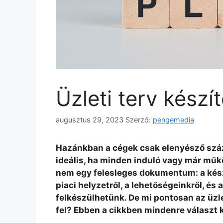
Üzleti terv készí
augusztus 29, 2023
Szerző:
pengemedia
Hazánkban a cégek csak elenyésző száza
ideális, ha minden induló vagy már műkö
nem egy felesleges dokumentum: a kész
piaci helyzetről, a lehetőségeinkről, és
felkészülhetünk. De mi pontosan az üzl
fel? Ebben a cikkben mindenre választ 